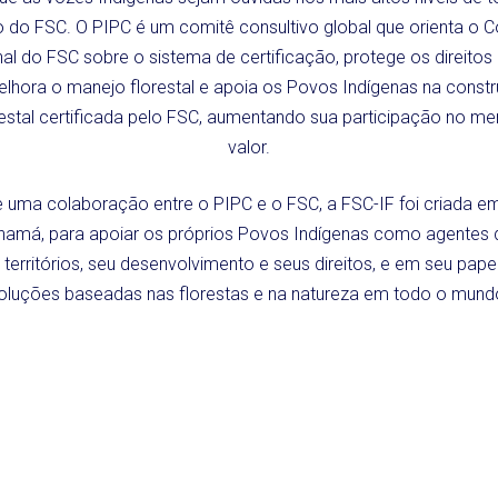
 do FSC. O PIPC é um comitê consultivo global que orienta o 
nal do FSC sobre o sistema de certificação, protege os direito
elhora o manejo florestal e apoia os Povos Indígenas na cons
estal certificada pelo FSC, aumentando sua participação no m
valor.
 uma colaboração entre o PIPC e o FSC, a FSC-IF foi criada 
namá, para apoiar os próprios Povos Indígenas como agentes
 territórios, seu desenvolvimento e seus direitos, e em seu papel
oluções baseadas nas florestas e na natureza em todo o mund