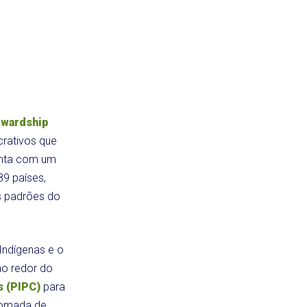
ewardship
rativos que
conta com um
89 países,
s padrões do
Indígenas e o
ao redor do
 (PIPC)
para
 tomada de