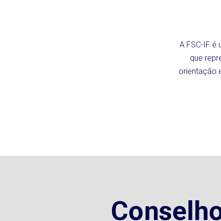
A FSC-IF é 
que repr
orientação 
Conselho