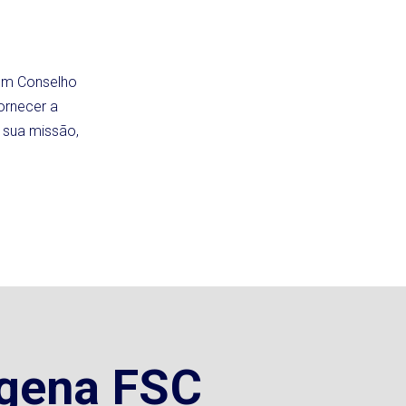
 um Conselho
ornecer a
 sua missão,
ígena FSC