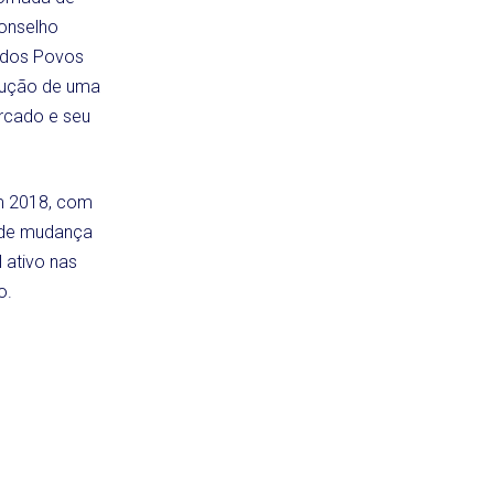
Conselho
s dos Povos
trução de uma
ercado e seu
em 2018, com
 de mudança
 ativo nas
o.