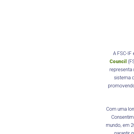
A FSC-IF 
Council
(FS
representa 
sistema d
promovendo 
Com uma long
Consentime
mundo, em 20
garantir 