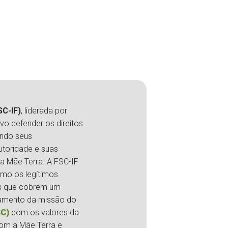
SC-IF)
, liderada por
vo defender os direitos
ando seus
utoridade e suas
da Mãe Terra. A FSC-IF
mo os legítimos
as que cobrem um
nhamento da missão do
SC)
com os valores da
om a Mãe Terra e