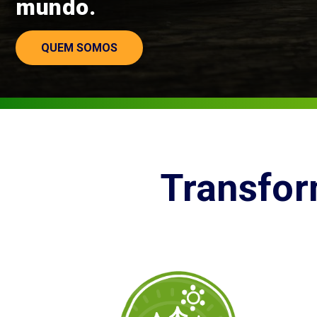
clima dos povos indígenas.
NOSSO TRABALHO
Transfor