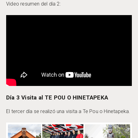
Video resumen del día 2:
Día 3 Visita al TE POU O HINETAPEKA
El tercer día se realizó una visita a Te Pou o Hinetapeka.