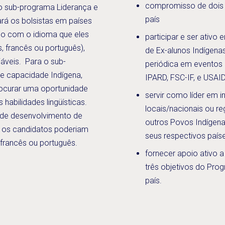
compromisso de dois 
o sub-programa Liderança e
país
rá os bolsistas em países
do com o idioma que eles
participar e ser ativo
s, francês ou português),
de Ex-alunos Indígena
áveis. Para o sub-
periódica em eventos
e capacidade Indígena,
IPARD, FSC-IF, e USAI
ocurar uma oportunidade
servir como líder em in
habilidades lingüísticas.
locais/nacionais ou reg
 de desenvolvimento de
outros Povos Indígena
, os candidatos poderiam
seus respectivos paí
, francês ou português.
fornecer apoio ativo 
três objetivos do Pr
país.