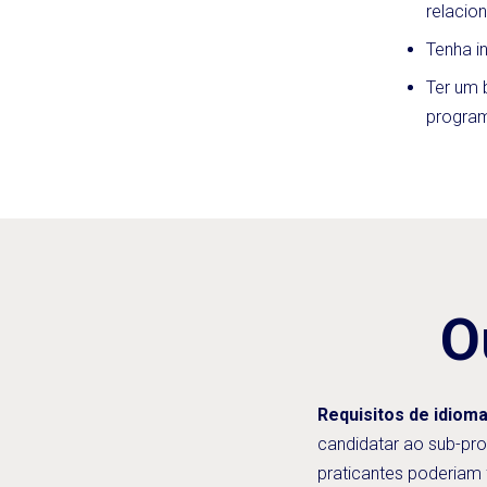
relacio
Tenha i
Ter um 
program
O
Requisitos de idioma
candidatar ao sub-pr
praticantes poderiam f