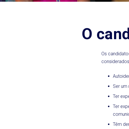
O cand
Os candidatos
considerados 
Autoide
Ser um 
Ter exp
Ter exp
comunid
Têm dem