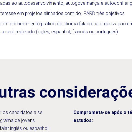
nadas ao autodesenvolvimento, autogovernança e autoconfianç
nteresse em projetos alinhados com do IPARD três objetivos
bom conhecimento prático do idioma falado na organização e
a será realizado (inglês, espanhol, francês ou português)
utras consideraçõ
:
os candidatos a se
Comprometa-se após o té
ograma de jovens
estudos:
alar inglês ou espanhol.