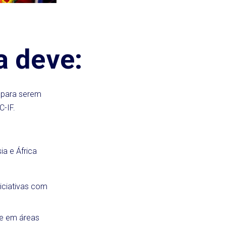
a deve:
e para serem
C-IF.
a e África
iciativas com
 e em áreas