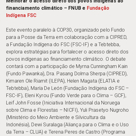
Melhorar o acesso direto dos povos indígenas ao
financiamento climático – FNUB e
Fundação
Indígena FSC
Este evento paralelo à COP30, organizado pelo Fundo
para a Posse da Terra em colaboração com a CIPRED,
a Fundação Indígena do FSC (FSC-IF) e a Tebtebba,
explora estratégias para fortalecer o acesso direto dos
povos indígenas ao financiamento climático. O debate
contará com a participação de Myrna Cunningham Kain
(Fundo Pawanka), Dra. Pasang Dolma Sherpa (CIPRED),
Kimaren Ole Riamit (ILEPA), Helen Magata (ELATIA e
Tebtebba), María De León (Fundação Indígena do FSC –
FSC-IF), Eleni Kyrou (Fundo Verde para o Clima – GCF),
Leif John Fosse (Iniciativa Internacional da Noruega
sobre Clima e Florestas – NICFI), Yuli Prasetyo Nugroho
(Ministério do Meio Ambiente e Silvicultura da
Indonésia), Dewi Suralaga (Aliança para o Clima e o Uso
da Terra – CLUA) e Terena Peres de Castro (Programa