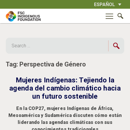
Skip
ESPAÑOL
to
content
Search
for:
Tag:
Perspectiva de Género
Mujeres Indígenas: Tejiendo la
agenda del cambio climático hacia
un futuro sostenible
En la COP27, mujeres Indígenas de África,
Mesoamérica y Sudamérica discuten cómo están
liderando las agendas climáticas con sus
conocimientos tradicionales