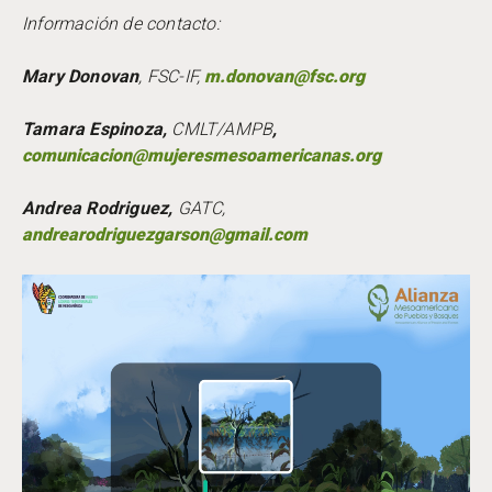
Información de contacto
:
Mary Donovan
, FSC-IF,
m.donovan@fsc.org
Tamara Espinoza,
CMLT/AMPB
,
comunicacion@mujeresmesoamericanas.org
Andrea Rodriguez,
GATC,
andrearodriguezgarson@gmail.com