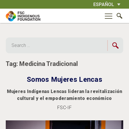
Skip
ESPAÑOL
to
content
Search
for:
Tag:
Medicina Tradicional
Somos Mujeres Lencas
Mujeres Indígenas Lencas lideran la revitalización
cultural y el empoderamiento económico
FSC-IF