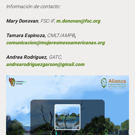
Información de contacto
:
Mary Donovan
, FSC-IF,
m.donovan@fsc.org
Tamara Espinoza,
CMLT/AMPB
,
comunicacion@mujeresmesoamericanas.org
Andrea Rodriguez,
GATC,
andrearodriguezgarson@gmail.com