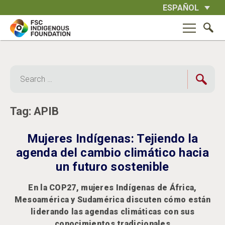
Skip
ESPAÑOL
to
content
Search
for:
Tag:
APIB
Mujeres Indígenas: Tejiendo la
agenda del cambio climático hacia
un futuro sostenible
En la COP27, mujeres Indígenas de África,
Mesoamérica y Sudamérica discuten cómo están
liderando las agendas climáticas con sus
conocimientos tradicionales