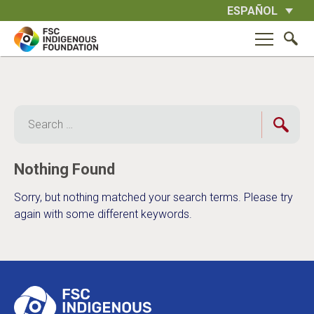
Skip
ESPAÑOL
to
content
Search
for:
Nothing Found
Sorry, but nothing matched your search terms. Please try
again with some different keywords.