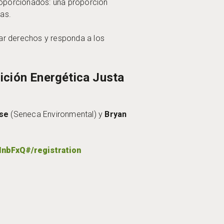
roporcionados: una proporción
nas.
rar derechos y responda a los
ición Energética Justa
se
(Seneca Environmental) y
Bryan
nbFxQ#/registration