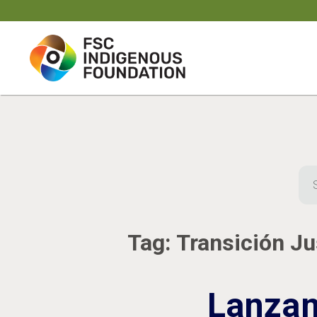
Skip
to
content
Sea
for:
Tag:
Transición Ju
Lanzam