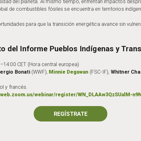
rsidad del planeta. Al mismo tiempo, enfrentan impactos desp
lobal de combustibles fósiles se encuentra en territorios indíge
rtunidades para que la transición energética avance sin vulne
 del Informe Pueblos Indígenas y Trans
–14:00 CET (Hora central europea)
ergio Bonati
(WWF),
Minnie Degawan
(FSC-IF),
Whitner Cha
ol y francés.
06web.zoom.us/webinar/register/WN_DLAAw3QzSUalM-n9N
REGÍSTRATE