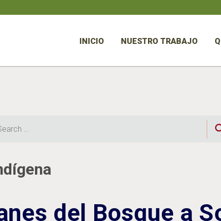
INICIO
NUESTRO TRABAJO
Q
rch
ndígena
anes del Bosque a So