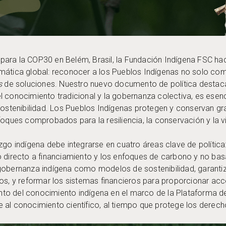
para la COP30 en Belém, Brasil, la Fundación Indígena FSC h
mática global: reconocer a los Pueblos Indígenas no solo co
s
de soluciones. Nuestro nuevo documento de política destaca
 conocimiento tradicional y la gobernanza colectiva, es esenc
sostenibilidad. Los Pueblos Indígenas protegen y conservan gra
foques comprobados para la resiliencia, la conservación y la v
go indígena debe integrarse en cuatro áreas clave de política: 
o directo a financiamiento y los enfoques de carbono y no b
gobernanza indígena como modelos de sostenibilidad, garantiz
os, y reformar los sistemas financieros para proporcionar acce
to del conocimiento indígena en el marco de la Plataforma 
al conocimiento científico, al tiempo que protege los derechos