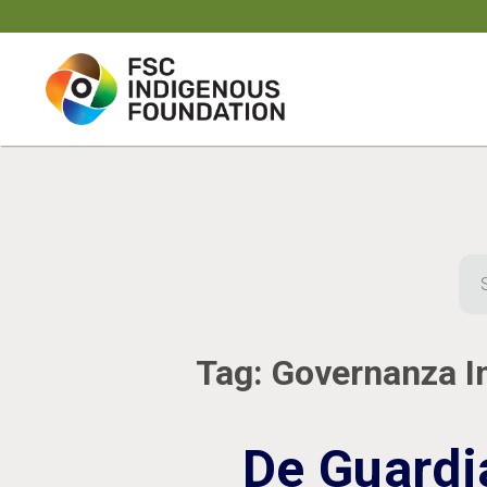
Skip
to
content
Sea
for:
Tag:
Governanza I
De Guardi