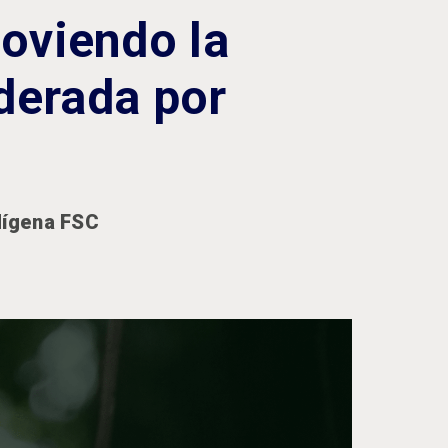
moviendo la
iderada por
dígena FSC