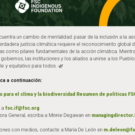
uentra un cambio de mentalidad: pasar de la inclusión a la aso
rdadera justicia climática requiere el reconocimiento global de
s como pilares fundamentales de la acción climática. Mientra
 gobiernos, las instituciones y los aliados a unirse a los Pueb
le y equitativo para todos. 🌿
ca a continuación:
 para el clima y la biodiversidad Resumen de políticas FS
e a
fsc.if@fsc.org
.
tora General, escriba a Minnie Degawan en
managingdirector.
ones con medios, contacte a María De León en
m.deleon@fs