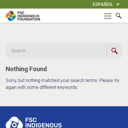
Skip
ESPAÑOL
to
content
Search
for:
Nothing Found
Sorry, but nothing matched your search terms. Please try
again with some different keywords.