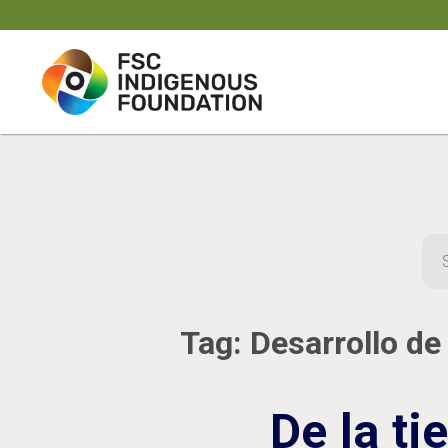
Skip
to
content
Sea
for:
Tag:
Desarrollo d
De la ti