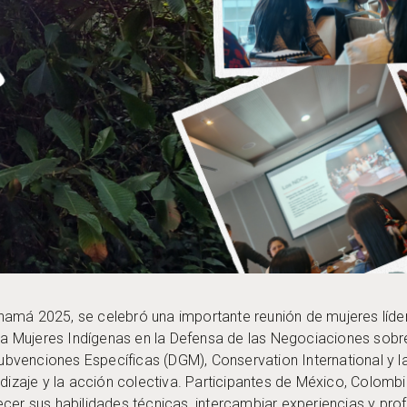
namá 2025, se celebró una importante reunión de mujeres líde
ara Mujeres Indígenas en la Defensa de las Negociaciones sobre 
venciones Específicas (DGM), Conservation International y l
ndizaje y la acción colectiva. Participantes de México, Colombi
cer sus habilidades técnicas, intercambiar experiencias y pro