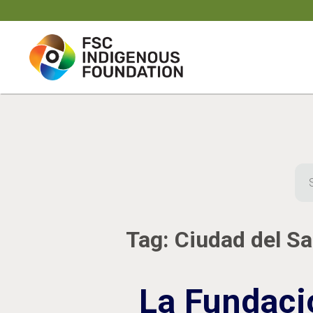
Skip
to
content
Sea
for:
Tag:
Ciudad del S
La Fundaci