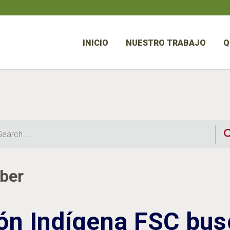
INICIO
NUESTRO TRABAJO
Q
rch
aber
ón Indígena FSC bus