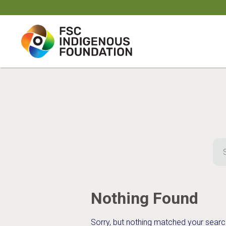
Skip
to
content
Sea
for:
Nothing Found
Sorry, but nothing matched your searc