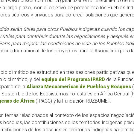
ma IPARD busca contribuir a garantizar el fortalecimiento de c
y a largo plazo, con el objetivo de potenciar a los Pueblos I
ctores públicos y privados para co-crear soluciones que gene
ido serán útiles para otros Pueblos Indígenas cuando los ca
útiles para contribuir durante las negociaciones y después en 
París para mejorar las condiciones de vida de los Pueblos Ind
oordinador nacional de los proyectos para la Asociación para la
mbio climático se estructuró en tres sesiones participativas qu
io climático, y del
equipo del Programa IPARD
de la Fundaci
espaldo de la
Alianza Mesoamerican de Pueblos y Bosques
(
n Sostenible de los Ecosistemas Forestales en África Central 
genas de África
(IPACC) y la Fundación RUZBUMET.
n temas relacionados al contexto de los espacios negociación
os bosques, las contribuciones de los territorios Indígenas p
ontribuciones de los bosques en territorios Indígenas para mit