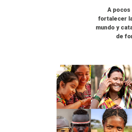
A pocos 
fortalecer 
mundo y catal
de fo