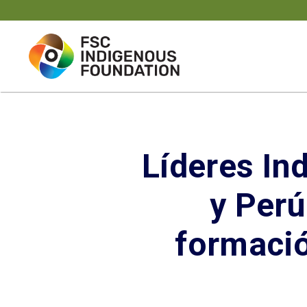
Skip
to
content
Líderes In
y Perú
formaci