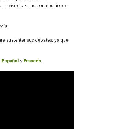
ue visibilicen las contribuciones
ncia.
ra sustentar sus debates, ya que
,
Español
y
Francés
.