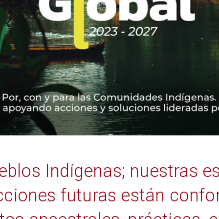
los Indígenas; nuestras es
cciones futuras están conf