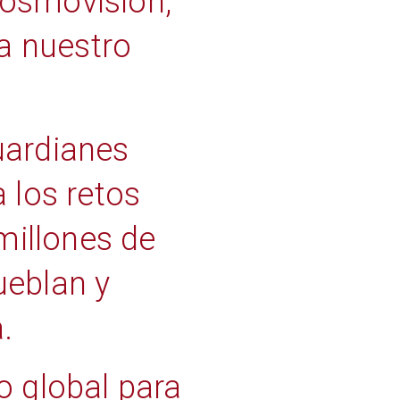
cosmovisión,
 a nuestro
uardianes
 los retos
millones de
ueblan y
.
o global para