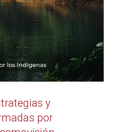
trategias y
ormadas por