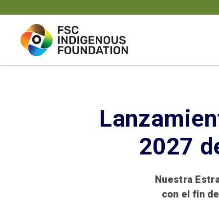
Skip
to
content
Lanzamient
2027 d
Nuestra Estra
con el fin d