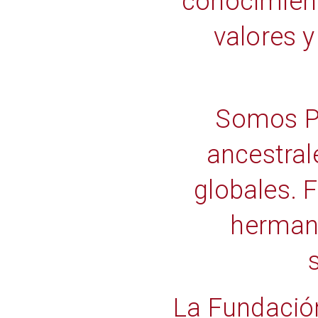
conocimient
valores y
Somos Pu
ancestral
globales. 
hermano
La Fundación