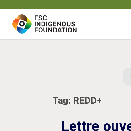
Skip
to
content
Sea
for:
Tag:
REDD+
Lettre ouv