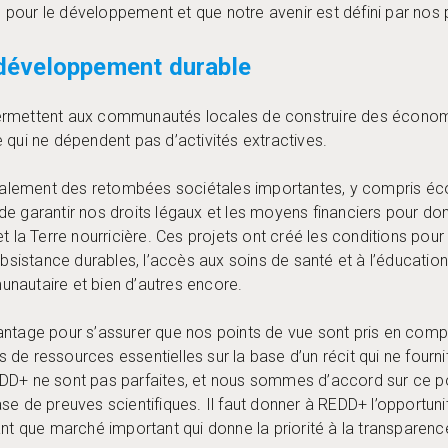
our le développement et que notre avenir est défini par nos p
e développement durable
ermettent aux communautés locales de construire des économ
 qui ne dépendent pas d’activités extractives.
alement des retombées sociétales importantes, y compris é
is de garantir nos droits légaux et les moyens financiers pour do
t la Terre nourricière. Ces projets ont créé les conditions pou
istance durables, l’accès aux soins de santé et à l’éducatio
nautaire et bien d’autres encore.
ntage pour s’assurer que nos points de vue sont pris en compte
de ressources essentielles sur la base d’un récit qui ne fourn
DD+ ne sont pas parfaites, et nous sommes d’accord sur ce po
se de preuves scientifiques. Il faut donner à REDD+ l’opportuni
nt que marché important qui donne la priorité à la transparence e