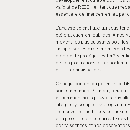
développement durable pour nos com
validité de REDD+ en tant que mécan
essentielle de financement et, par
L’analyse scientifique qui sous-ten
été pratiquement oubliées. À nos ye
moyens les plus puissants pour les
indispensables directement vers le
compte de protéger les forêts criti
de nos populations, en apportant u
et nos connaissances.
Ceux qui doutent du potentiel de RE
sont surestimés. Pourtant, personne
et comment nous pouvons travailler
intégrité, y compris les programmes
les nouvelles méthodes de mesure, 
et à proximité de ce qui reste des 
connaissances et nos observations d