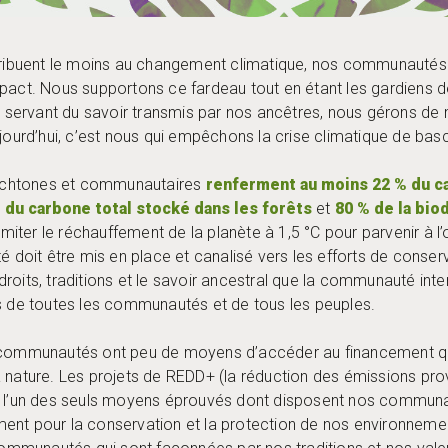
ntribuent le moins au changement climatique, nos communautés
mpact. Nous supportons ce fardeau tout en étant les gardiens 
s servant du savoir transmis par nos ancêtres, nous gérons de m
ujourd’hui, c’est nous qui empêchons la crise climatique de bas
utochtones et communautaires
renferment au moins 22 % du c
% du carbone total stocké dans les forêts
et
80 % de la bio
imiter le réchauffement de la planète à 1,5 °C pour parvenir à l’
té doit être mis en place et canalisé vers les efforts de cons
roits, traditions et le savoir ancestral que la communauté inte
es de toutes les communautés et de tous les peuples.
 communautés ont peu de moyens d’accéder au financement qui
a nature. Les projets de REDD+ (la réduction des émissions pr
nt l’un des seuls moyens éprouvés dont disposent nos communa
ent pour la conservation et la protection de nos environnemen