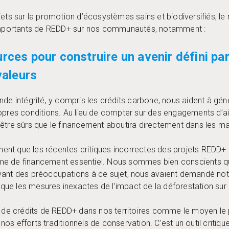
jets sur la promotion d’écosystèmes sains et biodiversifiés, le
s importants de REDD+ sur nos communautés, notamment :
rces pour construire un avenir défini pa
valeurs
nde intégrité, y compris les crédits carbone, nous aident à gén
ropres conditions. Au lieu de compter sur des engagements d’a
 être sûrs que le financement aboutira directement dans les
aignent que les récentes critiques incorrectes des projets RE
e de financement essentiel. Nous sommes bien conscients que
ant des préoccupations à ce sujet, nous avaient demandé notre 
n que les mesures inexactes de l’impact de la déforestation sur 
 crédits de REDD+ dans nos territoires comme le moyen le pl
os efforts traditionnels de conservation. C’est un outil critiq