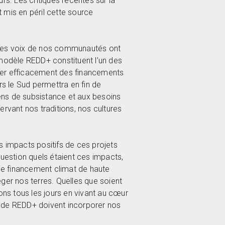
. Les critiques récentes sur la
 mis en péril cette source
s, les voix de nos communautés ont
 modèle REDD+ constituent l’un des
ser efficacement des financements
s le Sud permettra en fin de
yens de subsistance et aux besoins
vant nos traditions, nos cultures
s impacts positifs de ces projets
question quels étaient ces impacts,
de financement climat de haute
ger nos terres. Quelles que soient
ns tous les jours en vivant au cœur
ts de REDD+ doivent incorporer nos