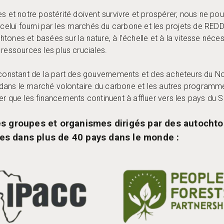
es et notre postérité doivent survivre et prospérer, nous ne p
s celui fourni par les marchés du carbone et les projets de RED
tones et basées sur la nature, à l’échelle et à la vitesse néce
 ressources les plus cruciales.
 constant de la part des gouvernements et des acheteurs du Nor
ans le marché volontaire du carbone et les autres programme
er que les financements continuent à affluer vers les pays du S
les groupes et organismes dirigés par des autochton
nes dans plus de 40 pays dans le monde :