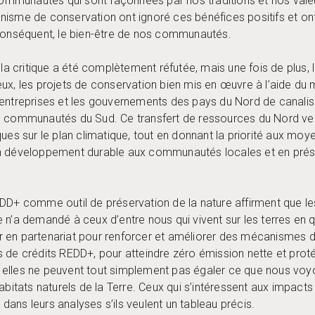
munautés qui sont façonnées par nos traditions et nos valeurs
isme de conservation ont ignoré ces bénéfices positifs et ont
 conséquent, le bien-être de nos communautés.
d la critique a été complètement réfutée, mais une fois de plu
ux, les projets de conservation bien mis en œuvre à l’aide du
 entreprises et les gouvernements des pays du Nord de canali
s communautés du Sud. Ce transfert de ressources du Nord ver
ques sur le plan climatique, tout en donnant la priorité aux mo
n développement durable aux communautés locales et en préser
DD+ comme outil de préservation de la nature affirment que le
 n’a demandé à ceux d’entre nous qui vivent sur les terres en 
 en partenariat pour renforcer et améliorer des mécanismes 
 de crédits REDD+, pour atteindre zéro émission nette et proté
elles ne peuvent tout simplement pas égaler ce que nous voyo
habitats naturels de la Terre. Ceux qui s’intéressent aux impac
ans leurs analyses s’ils veulent un tableau précis.