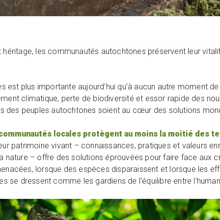
 héritage, les communautés autochtones préservent leur vitalité,
est plus importante aujourd’hui qu’à aucun autre moment de l’h
t climatique, perte de biodiversité et essor rapide des nou
oits des peuples autochtones soient au cœur des solutions mon
communautés locales protègent au moins la moitié des ter
Leur patrimoine vivant – connaissances, pratiques et valeurs en
la nature – offre des solutions éprouvées pour faire face aux c
 menacées, lorsque des espèces disparaissent et lorsque les e
nes se dressent comme les gardiens de l’équilibre entre l’human