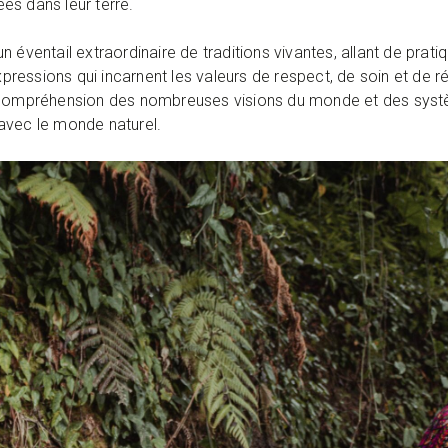
es dans leur terre.
 éventail extraordinaire de traditions vivantes, allant de prati
essions qui incarnent les valeurs de respect, de soin et de ré
 compréhension des nombreuses visions du monde et des systè
avec le monde naturel.